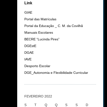
Link
GIAE
Portal das Matrículas
Portal da Educação _ C. M. da Covilhã
Manuais Escolares
BECRE “Lucinda Pires”
DGEstE
DGAE
IAVE
Desporto Escolar
DGE_Autonomia e Flexibilidade Curricular
FEVEREIRO 2022
S
T
Q
Q
S
S
D