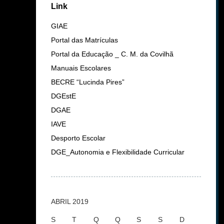
Link
GIAE
Portal das Matrículas
Portal da Educação _ C. M. da Covilhã
Manuais Escolares
BECRE “Lucinda Pires”
DGEstE
DGAE
IAVE
Desporto Escolar
DGE_Autonomia e Flexibilidade Curricular
ABRIL 2019
S
T
Q
Q
S
S
D