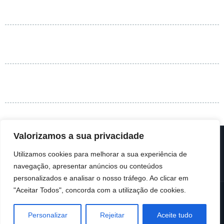
Valorizamos a sua privacidade
Política de Privacidade
|
Centro de Arbitragem
Utilizamos cookies para melhorar a sua experiência de
navegação, apresentar anúncios ou conteúdos
personalizados e analisar o nosso tráfego. Ao clicar em
"Aceitar Todos", concorda com a utilização de cookies.
Agrupamento de Escolas do Teixoso | Quinta de S. João 6200-676 Teixoso |
Email:
geral@aeteixoso.com
| Telefone:
275 920 150
Chamada para rede
Personalizar
Rejeitar
Aceite tudo