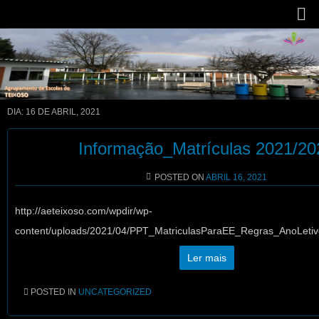
DIA:
16 DE ABRIL, 2021
Informação_Matrículas 2021/20
POSTED ON
ABRIL 16, 2021
http://aeteixoso.com/wpdir/wp-
content/uploads/2021/04/PPT_MatriculasParaEE_Regras_AnoLeti
Ler mais
POSTED IN
UNCATEGORIZED