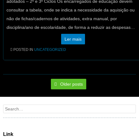
adotados – 2º e 3º Ciclos Os encarregados de educação devem
consultar a tabela, onde se indica a necessidade da aquisição ou
não de fichas/cadernos de atividades, extra manual, por
disciplina/ano de escolaridade, de forma a reduzir as despesas…
Ler mais
POSTED IN
UNCATEGORIZED
Post navigation
Older posts
Search
Link